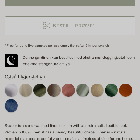
BESTILL PRØVE*
* Free for up to five samples per customer; thereafter 5 kr per swatch
Denne gardinen kan bestilles med ekstra mørkleggingsstoff som
effektivt stenger ute alt lys.
Også tilgjengelig i
Skanör is a sand-washed linen curtain with an extra soft, flexible feel.
Woven in 100% linen, it has a heavy, beautiful drape. Linen is a natural
material that ages gracefully and remains a timeless choice for the home.