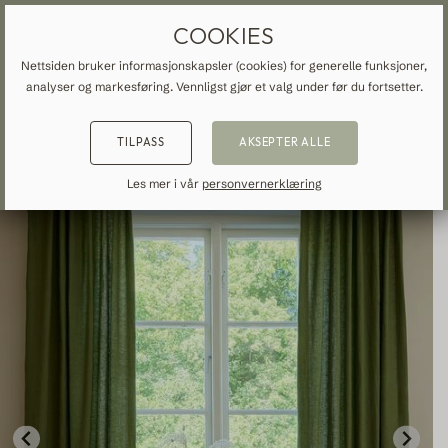
SKREDDERSYDDE GARDINER OG GARDINER
GRATIS FRAKT TIL NORGE
COOKIES
Nettsiden bruker informasjonskapsler (cookies) for generelle funksjoner,
analyser og markesføring. Vennligst gjør et valg under før du fortsetter.
HJEM
»
ALLE GARDINER OG DRAPERINGER
»
TILBAKE
TILBAKE
TILBAKE
TILPASS
AKSEPTER ALLE
NSPIRATION
READ ABOUT VEOLIN
MADE-TO-MEASURE
Les mer i vår
personvernerklæring
ALLE GARDINER OG DRAPERINGER
About us
Mørklæggelse
Our production
Linne
Bomull
Moderne