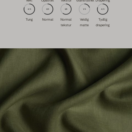
Vekt
Opasitet
Tekstur
Glansfullhet
Drapering
4/5
3/5
3/5
1/5
4/5
Tung
Normal
Normal
Veldig
Tydlig
tekstur
matte
drapering