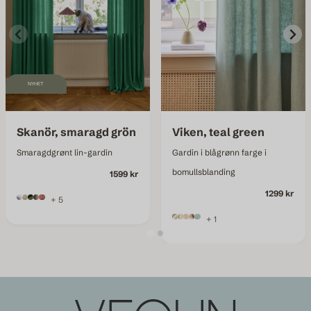
NYHET
Skanör, smaragd grön
Viken, teal green
Smaragdgrønt lin-gardin
Gardin i blågrønn farge i
bomullsblanding
1599 kr
1299 kr
+ 5
+ 1