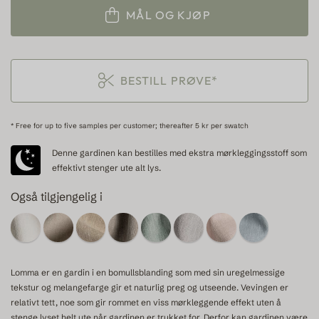
MÅL OG KJØP
BESTILL PRØVE*
* Free for up to five samples per customer; thereafter 5 kr per swatch
Denne gardinen kan bestilles med ekstra mørkleggingsstoff som
effektivt stenger ute alt lys.
Også tilgjengelig i
Lomma er en gardin i en bomullsblanding som med sin uregelmessige
tekstur og melangefarge gir et naturlig preg og utseende. Vevingen er
relativt tett, noe som gir rommet en viss mørkleggende effekt uten å
stenge lyset helt ute når gardinen er trukket for. Derfor kan gardinen være