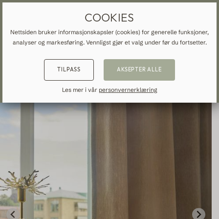
SKREDDERSYDDE GARDINER OG GARDINER
GRATIS FRAKT TIL NORGE
COOKIES
Nettsiden bruker informasjonskapsler (cookies) for generelle funksjoner,
analyser og markesføring. Vennligst gjør et valg under før du fortsetter.
HJEM
»
ALLE GARDINER OG DRAPERINGER
»
BOMULL
»
TILBAKE
TILBAKE
TILBAKE
TILPASS
AKSEPTER ALLE
NSPIRATION
READ ABOUT VEOLIN
MADE-TO-MEASURE
Les mer i vår
personvernerklæring
ALLE GARDINER OG DRAPERINGER
About us
Mørklæggelse
Our production
Linne
Bomull
Moderne