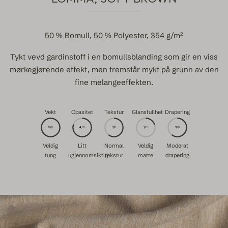
50 % Bomull, 50 % Polyester, 354 g/m²
Tykt vevd gardinstoff i en bomullsblanding som gir en viss
mørkegjørende effekt, men fremstår mykt på grunn av den
fine melangeeffekten.
Vekt
Opasitet
Tekstur
Glansfullhet
Drapering
5/5
4/5
3/5
1/5
3/5
Veldig
Litt
Normal
Veldig
Moderat
tung
ugjennomsiktig
tekstur
matte
drapering