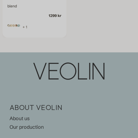
blend
1299 kr
+ 1
ABOUT VEOLIN
About us
Our production