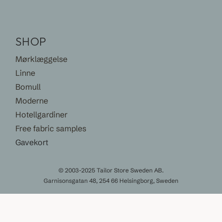
SHOP
Mørklæggelse
Linne
Bomull
Moderne
Hotellgardiner
Free fabric samples
Gavekort
© 2003-2025 Tailor Store Sweden AB.
Garnisonsgatan 48, 254 66 Helsingborg, Sweden