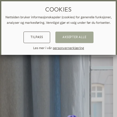
SKREDDERSYDDE GARDINER OG GARDINER
GRATIS FRAKT TIL NORGE
COOKIES
Nettsiden bruker informasjonskapsler (cookies) for generelle funksjoner,
analyser og markesføring. Vennligst gjør et valg under før du fortsetter.
HJEM
»
ALLE GARDINER OG DRAPERINGER
»
BOMULL
»
TILBAKE
TILBAKE
TILBAKE
TILPASS
AKSEPTER ALLE
NSPIRATION
READ ABOUT VEOLIN
MADE-TO-MEASURE
Les mer i vår
personvernerklæring
ALLE GARDINER OG DRAPERINGER
About us
Mørklæggelse
Our production
Linne
Bomull
Moderne