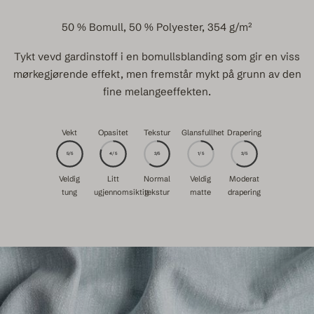
50 % Bomull, 50 % Polyester, 354 g/m²
Tykt vevd gardinstoff i en bomullsblanding som gir en viss
mørkegjørende effekt, men fremstår mykt på grunn av den
fine melangeeffekten.
Vekt
Opasitet
Tekstur
Glansfullhet
Drapering
5/5
4/5
3/5
1/5
3/5
Veldig
Litt
Normal
Veldig
Moderat
tung
ugjennomsiktig
tekstur
matte
drapering