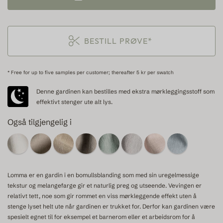
BESTILL PRØVE*
* Free for up to five samples per customer; thereafter 5 kr per swatch
Denne gardinen kan bestilles med ekstra mørkleggingsstoff som
effektivt stenger ute alt lys.
Også tilgjengelig i
Lomma er en gardin i en bomullsblanding som med sin uregelmessige
tekstur og melangefarge gir et naturlig preg og utseende. Vevingen er
relativt tett, noe som gir rommet en viss mørkleggende effekt uten å
stenge lyset helt ute når gardinen er trukket for. Derfor kan gardinen være
spesielt egnet til for eksempel et barnerom eller et arbeidsrom for å