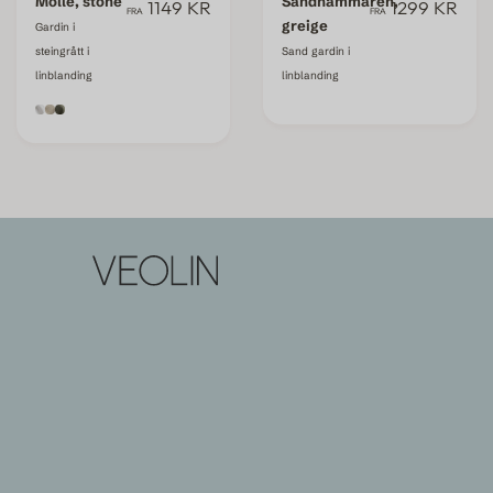
Mölle, stone
Sandhammaren,
1149 KR
1299 KR
FRA
FRA
greige
Gardin i
steingrått i
Sand gardin i
linblanding
linblanding