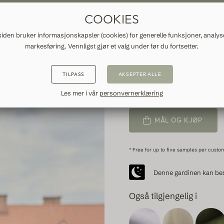
DDE GARDINER OG GARDINER
GRATIS FRAKT TIL NORGE
RA
COOKIES
NSPIRASJON
INFORMASJON
siden bruker informasjonskapsler (cookies) for generelle funksjoner, analys
markesføring. Vennligst gjør et valg under før du fortsetter.
BEIGE LI
TILPASS
AKSEPTER ALLE
SKANÖR, ALMOND
159
Les mer i vår
personvernerklæring
MÅL OG KJØP
* Free for up to five samples per custo
Denne gardinen kan best
Også tilgjengelig i