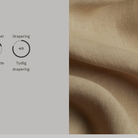
het
Drapering
4/5
tte
Tydlig
drapering