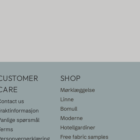
CUSTOMER
SHOP
CARE
Mørklæggelse
Linne
Contact us
Bomull
Fraktinformasjon
Moderne
Vanlige spørsmål
Hotellgardiner
Terms
Free fabric samples
Personvernerklæring