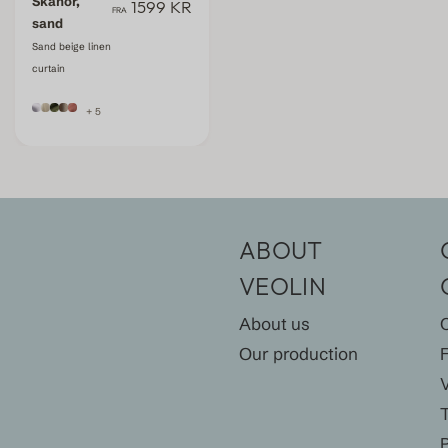
Skanör,
1599 KR
FRA
sand
Sand beige linen
curtain
+ 5
ABOUT
VEOLIN
About us
Our production