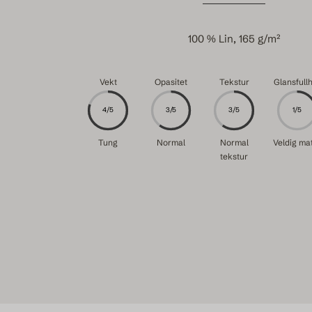
100 % Lin, 165 g/m²
Vekt
Opasitet
Tekstur
Glansfull
4/5
3/5
3/5
1/5
Tung
Normal
Normal
Veldig ma
tekstur