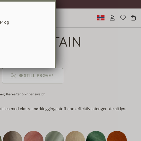
SK LEVERING
er og
NEN CURTAIN
9 KR
BESTILL PRØVE*
mer; thereafter 5 kr per swatch
illes med ekstra mørkleggingsstoff som effektivt stenger ute alt lys.