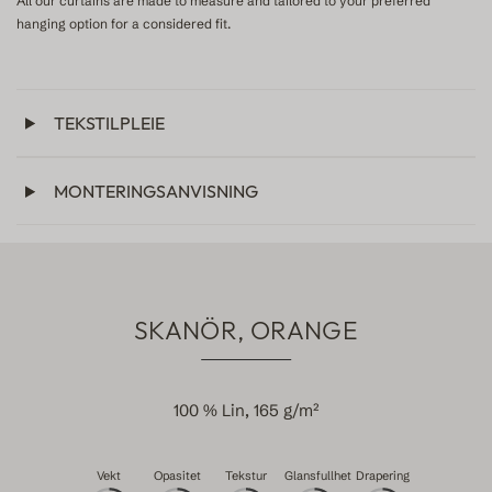
All our curtains are made to measure and tailored to your preferred
hanging option for a considered fit.
TEKSTILPLEIE
MONTERINGSANVISNING
SKANÖR, ORANGE
100 % Lin, 165 g/m²
Vekt
Opasitet
Tekstur
Glansfullhet
Drapering