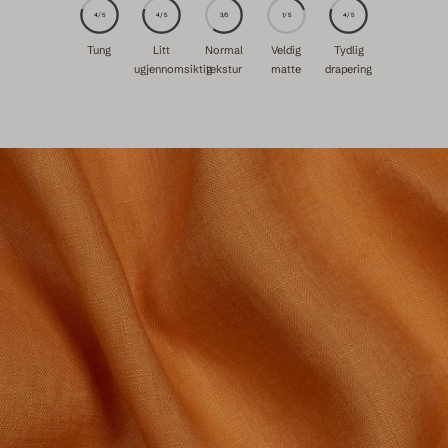
4/5
4/5
3/5
1/5
4/5
Tung
Litt
Normal
Veldig
Tydlig
ugjennomsiktig
tekstur
matte
drapering