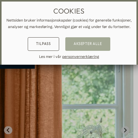
SKREDDERSYDDE GARDINER OG GARDINER
GRATIS FRAKT TIL NORGE
COOKIES
Nettsiden bruker informasjonskapsler (cookies) for generelle funksjoner,
analyser og markesføring. Vennligst gjør et valg under før du fortsetter.
TILBAKE
TILBAKE
TILBAKE
TILPASS
AKSEPTER ALLE
NSPIRATION
READ ABOUT VEOLIN
MADE-TO-MEASURE
Les mer i vår
personvernerklæring
Nyhet
ALLE GARDINER OG DRAPERINGER
About us
Mørklæggelse
Our production
Linne
Bomull
Moderne