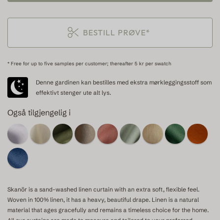
BESTILL PRØVE*
* Free for up to five samples per customer; thereafter 5 kr per swatch
Denne gardinen kan bestilles med ekstra mørkleggingsstoff som
effektivt stenger ute alt lys.
Også tilgjengelig i
Skanör is a sand-washed linen curtain with an extra soft, flexible feel.
Woven in 100% linen, it has a heavy, beautiful drape. Linen is a natural
material that ages gracefully and remains a timeless choice for the home.