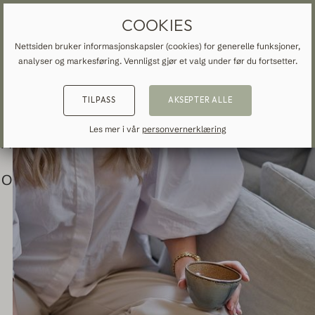
INSPIRATION
SKREDDERSYDDE GARDINER OG GARDINER
GRATIS FRAKT TIL NORGE
COOKIES
DEN FARGERIKE
Nettsiden bruker informasjonskapsler (cookies) for generelle funksjoner,
analyser og markesføring. Vennligst gjør et valg under før du fortsetter.
BYLEILIGHETEN
TILBAKE
TILBAKE
TILBAKE
TILPASS
AKSEPTER ALLE
NSPIRATION
READ ABOUT VEOLIN
MADE-TO-MEASURE
Les mer i vår
personvernerklæring
ALLE GARDINER OG DRAPERINGER
About us
Mørklæggelse
Our production
Linne
Bomull
Moderne