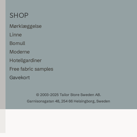
SHOP
Mørklæggelse
Linne
Bomull
Moderne
Hotellgardiner
Free fabric samples
Gavekort
© 2003-2025 Tailor Store Sweden AB.
Garnisonsgatan 48, 254 66 Helsingborg, Sweden