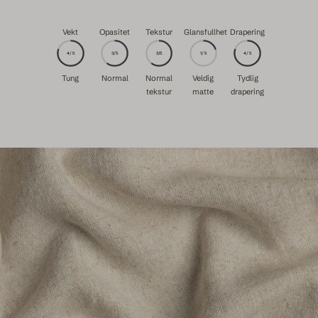
Vekt
Opasitet
Tekstur
Glansfullhet
Drapering
4/5
3/5
3/5
1/5
4/5
Tung
Normal
Normal
Veldig
Tydlig
tekstur
matte
drapering