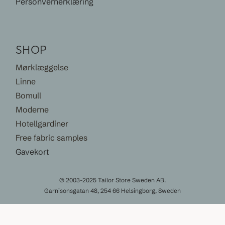
Personvernerklæring
SHOP
Mørklæggelse
Linne
Bomull
Moderne
Hotellgardiner
Free fabric samples
Gavekort
© 2003-2025 Tailor Store Sweden AB.
Garnisonsgatan 48, 254 66 Helsingborg, Sweden