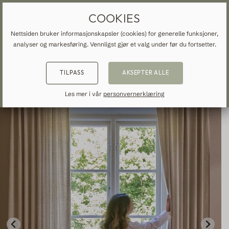
SKREDDERSYDDE GARDINER OG GARDINER
GRATIS FRAKT TIL NORGE
COOKIES
Nettsiden bruker informasjonskapsler (cookies) for generelle funksjoner,
analyser og markesføring. Vennligst gjør et valg under før du fortsetter.
HJEM
»
ALLE GARDINER OG DRAPERINGER
»
LINNE
»
TILBAKE
TILBAKE
TILBAKE
TILPASS
AKSEPTER ALLE
NSPIRATION
READ ABOUT VEOLIN
MADE-TO-MEASURE
Les mer i vår
personvernerklæring
ALLE GARDINER OG DRAPERINGER
About us
Mørklæggelse
Our production
Linne
Bomull
Moderne