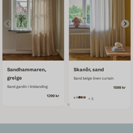
Sandhammaren,
Skanör, sand
greige
Sand beige linen curtain
Sand gardin i linblanding
1599 kr
1299 kr
+ 5