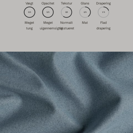
Vægt
Opacitet
Tekstur
Glans
Drapering
5/5
5/5
3/5
2/5
1/5
Meget
Meget
Normalt
Mat
Flad
tung
uigennemsigtig
tekstueret
drapering