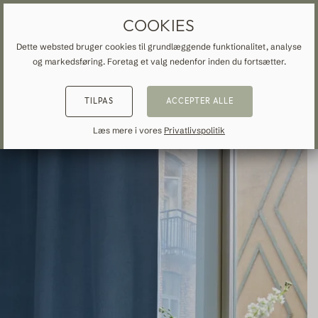
GARDINER OG FORHÆNG EFTER MÅL
GRATIS FRAGT TIL DANMARK
COOKIES
Dette websted bruger cookies til grundlæggende funktionalitet, analyse
og markedsføring. Foretag et valg nedenfor inden du fortsætter.
START
»
ALLE GARDINER
»
MØRKLÆGNING
»
TILBAGE
TILBAGE
TILBAGE
TILPAS
ACCEPTER ALLE
NSPIRATION
READ ABOUT VEOLIN
MADE-TO-MEASURE
Læs mere i vores
Privatlivspolitik
ALLE GARDINER
About us
Mørklægning
Our production
Linned
Bomuld
Moderne