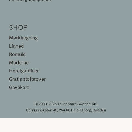
SHOP
Mørklægning
Linned
Bomuld
Moderne
Hotelgardiner
Gratis stofprøver
Gavekort
© 2003-2025 Tailor Store Sweden AB.
Garnisonsgatan 48, 254 66 Helsingborg, Sweden