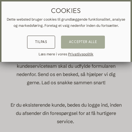
GARDINER OG FORHÆNG EFTER MÅL
GRATIS FRAGT TIL DANMARK
COOKIES
Dette websted bruger cookies til grundlæggende funktionalitet, analyse
og markedsføring. Foretag et valg nedenfor inden du fortsætter.
TILBAGE
TILBAGE
TILBAGE
KONTAKT OS
TILPAS
ACCEPTER ALLE
NSPIRATION
READ ABOUT VEOLIN
MADE-TO-MEASURE
Læs mere i vores
Privatlivspolitik
ALLE GARDINER
For at komme i kontakt med vores fantastiske
About us
kundeserviceteam skal du udfylde formularen
Mørklægning
nedenfor. Send os en besked, så hjælper vi dig
Our production
gerne. Lad os snakke sammen snart!
Linned
Bomuld
Er du eksisterende kunde, bedes du logge ind, inden
du afsender din forespørgsel for at få hurtigere
Moderne
service.