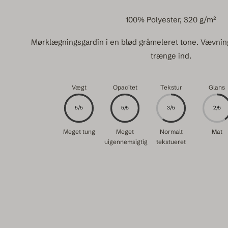
100% Polyester, 320 g/m²
Mørklægningsgardin i en blød gråmeleret tone. Vævninge
trænge ind.
Vægt
Opacitet
Tekstur
Glans
5/5
5/5
3/5
2/5
Meget tung
Meget
Normalt
Mat
uigennemsigtig
tekstueret