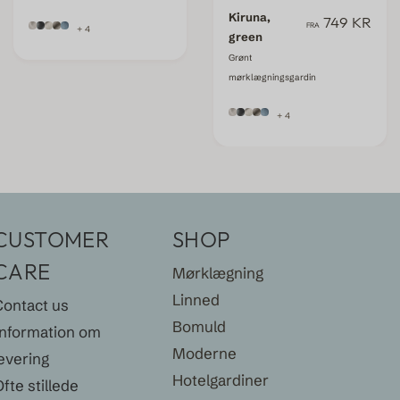
Kiruna,
749 KR
FRA
+ 4
green
Grønt
mørklægningsgardin
+ 4
CUSTOMER
SHOP
CARE
Mørklægning
Linned
Contact us
Bomuld
Information om
Moderne
evering
Hotelgardiner
fte stillede