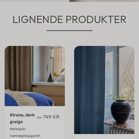
LIGNENDE PRODUKTER
Kiruna, dark
749 KR
FRA
greige
Mørkegråt
mørklægningsgardin