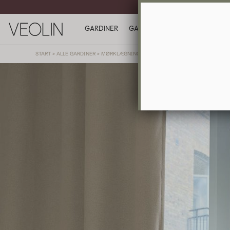
GARDINER O
GARDINER
GAVEKORT
INSPIRATION
I
START
»
ALLE GARDINER
»
MØRKLÆGNING
»