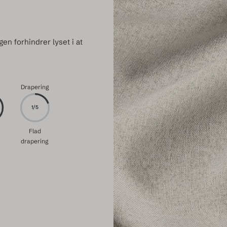
n forhindrer lyset i at
Drapering
1/5
Flad
drapering