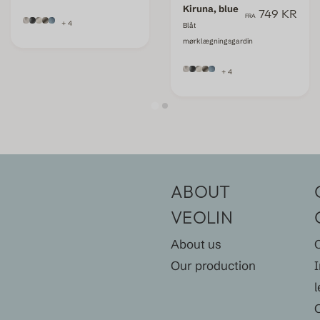
Kiruna, blue
749 KR
FRA
+ 4
Blåt
mørklægningsgardin
+ 4
ABOUT
VEOLIN
About us
Our production
l
O