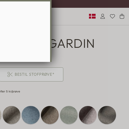
IG LEVERING
GNINGSGARDIN
749 KR
BESTIL STOFPRØVE*
efter 5 kr/prøve