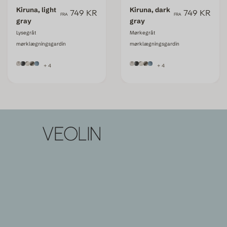
Kiruna, light
Kiruna, dark
749 KR
749 KR
FRA
FRA
gray
gray
Lysegråt
Mørkegråt
mørklægningsgardin
mørklægningsgardin
+ 4
+ 4