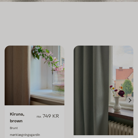
Kiruna,
749 KR
FRA
brown
Brunt
mørklægningsgardin