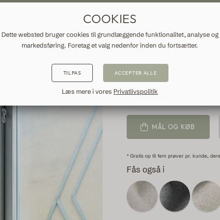
G FORHÆNG EFTER MÅL
GRATIS FRAGT TIL DANMARK
HURT
COOKIES
NFORMATION
Dette websted bruger cookies til grundlæggende funktionalitet, analyse og
markedsføring. Foretag et valg nedenfor inden du fortsætter.
MØRKLÆ
TILPAS
ACCEPTER ALLE
Læs mere i vores
Privatlivspolitik
KIRUNA, LIGHT GREIGE
MÅL OG KØB
* Gratis op til fem prøver pr. kunde, der
Fås også i