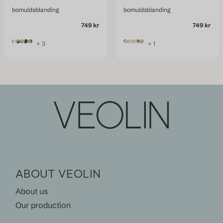
bomuldsblanding
bomuldsblanding
749 kr
749 kr
+ 3
+ 1
ABOUT VEOLIN
About us
Our production