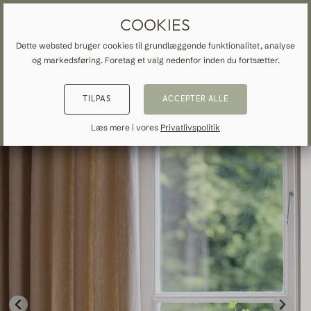
GARDINER OG FORHÆNG EFTER MÅL
GRATIS FRAGT TIL DANMARK
COOKIES
Dette websted bruger cookies til grundlæggende funktionalitet, analyse
og markedsføring. Foretag et valg nedenfor inden du fortsætter.
START
»
ALLE GARDINER
»
BOMULD
»
TILBAGE
TILBAGE
TILBAGE
TILPAS
ACCEPTER ALLE
NSPIRATION
READ ABOUT VEOLIN
MADE-TO-MEASURE
Læs mere i vores
Privatlivspolitik
ALLE GARDINER
About us
Mørklægning
Our production
Linned
Bomuld
Moderne