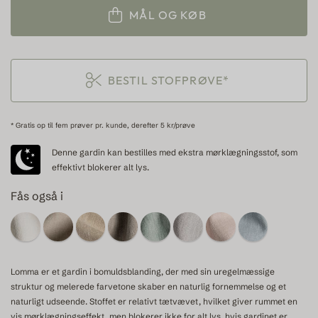
MÅL OG KØB
BESTIL STOFPRØVE*
* Gratis op til fem prøver pr. kunde, derefter 5 kr/prøve
Denne gardin kan bestilles med ekstra mørklægningsstof, som
effektivt blokerer alt lys.
Fås også i
Lomma er et gardin i bomuldsblanding, der med sin uregelmæssige
struktur og melerede farvetone skaber en naturlig fornemmelse og et
naturligt udseende. Stoffet er relativt tætvævet, hvilket giver rummet en
vis mørklægningseffekt, men blokerer ikke for alt lys, hvis gardinet er