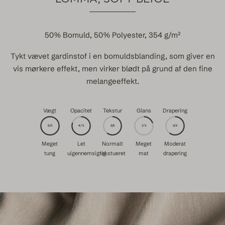
50% Bomuld, 50% Polyester, 354 g/m²
Tykt vævet gardinstof i en bomuldsblanding, som giver en
vis mørkere effekt, men virker blødt på grund af den fine
melangeeffekt.
Vægt
Opacitet
Tekstur
Glans
Drapering
5/5
4/5
3/5
1/5
3/5
Meget
Let
Normalt
Meget
Moderat
tung
uigennemsigtig
tekstueret
mat
drapering