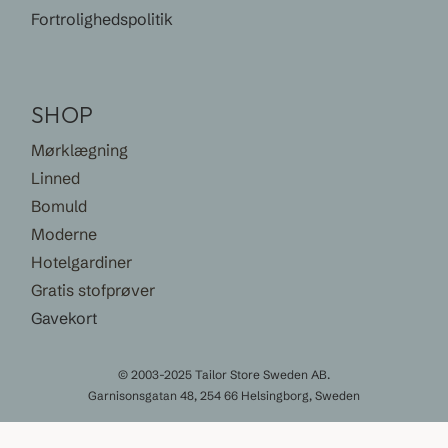
Fortrolighedspolitik
SHOP
Mørklægning
Linned
Bomuld
Moderne
Hotelgardiner
Gratis stofprøver
Gavekort
© 2003-2025 Tailor Store Sweden AB.
Garnisonsgatan 48, 254 66 Helsingborg, Sweden