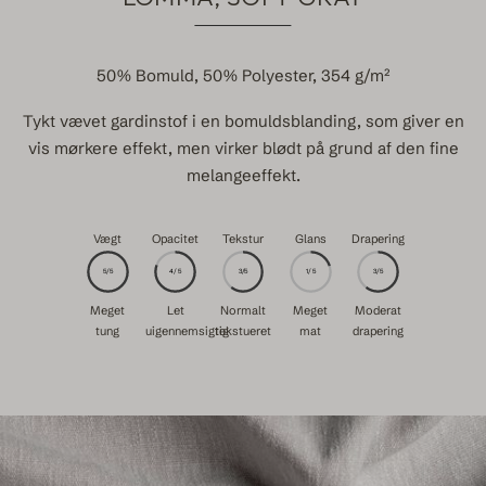
50% Bomuld, 50% Polyester, 354 g/m²
Tykt vævet gardinstof i en bomuldsblanding, som giver en
vis mørkere effekt, men virker blødt på grund af den fine
melangeeffekt.
Vægt
Opacitet
Tekstur
Glans
Drapering
5/5
4/5
3/5
1/5
3/5
Meget
Let
Normalt
Meget
Moderat
tung
uigennemsigtig
tekstueret
mat
drapering