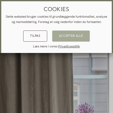
GARDINER OG FORHÆNG EFTER MÅL
GRATIS FRAGT TIL DANMARK
COOKIES
Dette websted bruger cookies til grundlæggende funktionalitet, analyse
og markedsføring. Foretag et valg nedenfor inden du fortsætter.
START
»
ALLE GARDINER
»
BOMULD
»
TILBAGE
TILBAGE
TILBAGE
TILPAS
ACCEPTER ALLE
NSPIRATION
READ ABOUT VEOLIN
MADE-TO-MEASURE
Læs mere i vores
Privatlivspolitik
ALLE GARDINER
About us
Mørklægning
Our production
Linned
Bomuld
Moderne