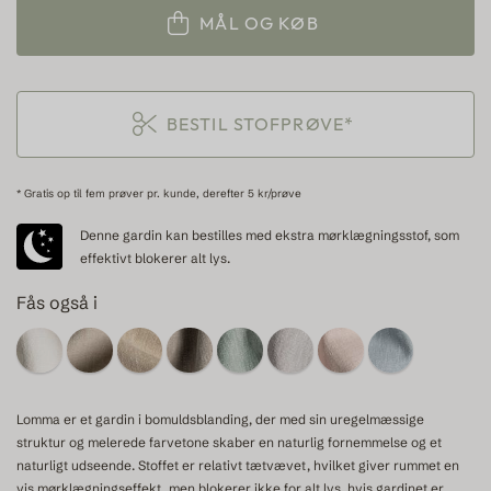
MÅL OG KØB
BESTIL STOFPRØVE*
* Gratis op til fem prøver pr. kunde, derefter 5 kr/prøve
Denne gardin kan bestilles med ekstra mørklægningsstof, som
effektivt blokerer alt lys.
Fås også i
Lomma er et gardin i bomuldsblanding, der med sin uregelmæssige
struktur og melerede farvetone skaber en naturlig fornemmelse og et
naturligt udseende. Stoffet er relativt tætvævet, hvilket giver rummet en
vis mørklægningseffekt, men blokerer ikke for alt lys, hvis gardinet er