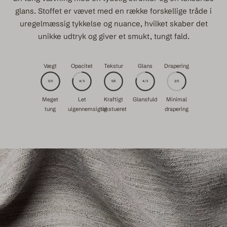
glans. Stoffet er vævet med en række forskellige tråde i
uregelmæssig tykkelse og nuance, hvilket skaber det
unikke udtryk og giver et smukt, tungt fald.
Vægt
Opacitet
Tekstur
Glans
Drapering
5/5
4/5
5/5
4/5
2/5
Meget
Let
Kraftigt
Glansfuld
Minimal
tung
uigennemsigtig
tekstueret
drapering