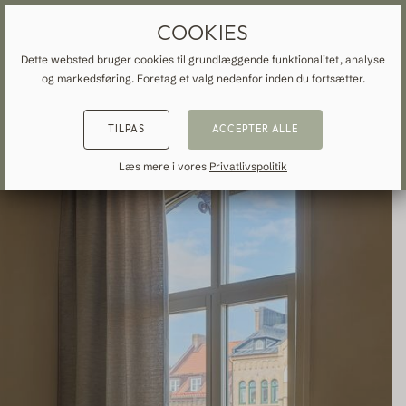
GARDINER OG FORHÆNG EFTER MÅL
GRATIS FRAGT TIL DANMARK
COOKIES
Dette websted bruger cookies til grundlæggende funktionalitet, analyse
og markedsføring. Foretag et valg nedenfor inden du fortsætter.
START
»
ALLE GARDINER
»
MODERNE
»
TILBAGE
TILBAGE
TILBAGE
TILPAS
ACCEPTER ALLE
NSPIRATION
READ ABOUT VEOLIN
MADE-TO-MEASURE
Læs mere i vores
Privatlivspolitik
ALLE GARDINER
About us
Mørklægning
Our production
Linned
Bomuld
Moderne