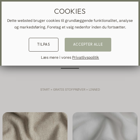
GARDINER OG FORHÆNG EFTER MÅL
GRATIS FRAGT TIL DANMARK
COOKIES
Dette websted bruger cookies til grundlæggende funktionalitet, analyse
og markedsføring. Foretag et valg nedenfor inden du fortsætter.
START
»
GRATIS STOFPRØVER
»
LINNED
TILBAGE
TILBAGE
TILBAGE
TILPAS
ACCEPTER ALLE
LINNED
NSPIRATION
READ ABOUT VEOLIN
MADE-TO-MEASURE
Læs mere i vores
Privatlivspolitik
ALLE GARDINER
About us
Mørklægning
Our production
START
»
GRATIS STOFPRØVER
»
LINNED
Linned
Bomuld
Moderne