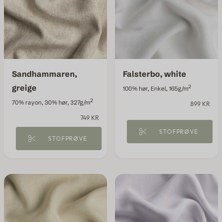
Hotelgardiner
Fabric samples
Sandhammaren,
Falsterbo, white
greige
2
100% hør, Enkel, 165g/m
2
70% rayon, 30% hør, 327g/m
899 KR
749 KR
STOFPRØVE
STOFPRØVE