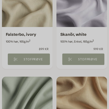
Falsterbo, ivory
Skanör, white
2
2
100% hør, 165g/m
100% hør, Enkel, 165g/m
899 KR
999 KR
STOFPRØVE
STOFPRØVE