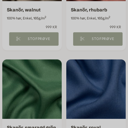
Skanör, walnut
Skanör, rhubarb
2
2
100% hør, Enkel, 165g/m
100% hør, Enkel, 165g/m
999 KR
999 KR
STOFPRØVE
STOFPRØVE
Skanör, smaragd grön
Skanör, royal