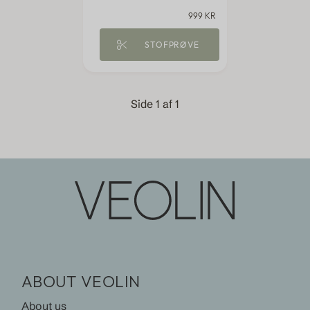
999 KR
STOFPRØVE
Side 1 af 1
ABOUT VEOLIN
About us