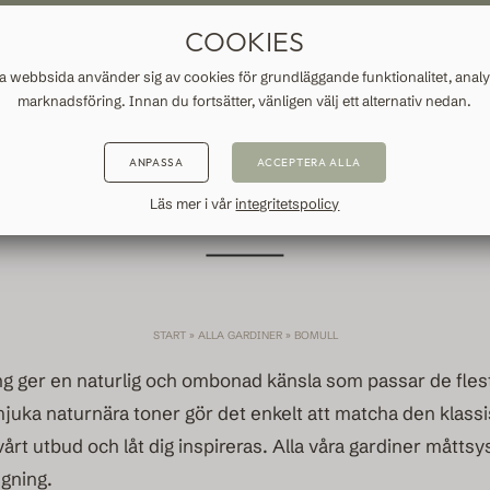
BESTÄLLDA GARDINER
FRI FRAKT TILL SVERIGE
SNABB LEV
COOKIES
INFORMATION
 webbsida använder sig av cookies för grundläggande funktionalitet, anal
marknadsföring. Innan du fortsätter, vänligen välj ett alternativ nedan.
ANPASSA
ACCEPTERA ALLA
BOMULL
Läs mer i vår
integritetspolicy
START
»
ALLA GARDINER
»
BOMULL
ng ger en naturlig och ombonad känsla som passar de fles
 mjuka naturnära toner gör det enkelt att matcha den klass
årt utbud och låt dig inspireras. Alla våra gardiner måtts
gning.