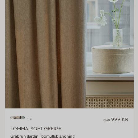
999 KR
+ 3
FRÅN
LOMMA, SOFT GREIGE
Gråbrun gardin i bomullsblandning