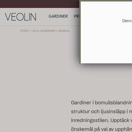
MÅTT
GARDINER
PRESENTKORT
INSPIRATION
Denna
START
»
ALLA GARDINER
»
BOMULL
Gardiner i bomullsblandni
struktur och ljusinsläpp i
inredningsstilen. Upptäck v
önskemål på val av upphän