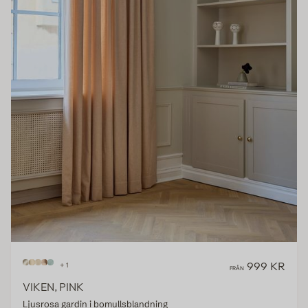
999 KR
+ 1
FRÅN
VIKEN, PINK
Ljusrosa gardin i bomullsblandning