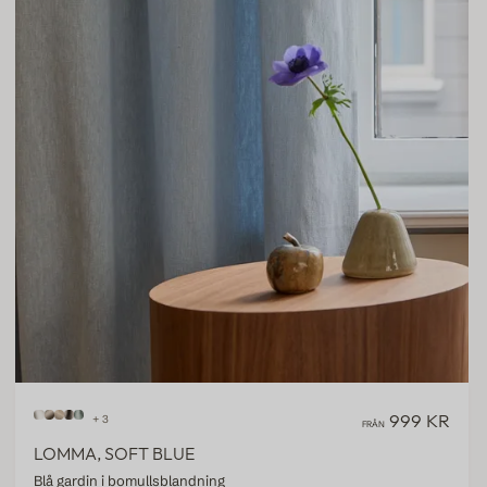
999 KR
+ 3
FRÅN
LOMMA, SOFT BLUE
Blå gardin i bomullsblandning