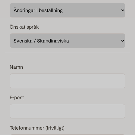
Hotellgardiner
Önskat språk
Fabric samples
Namn
E-post
Telefonnummer (frivilligt)