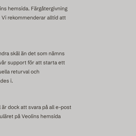
lins hemsida. Färgåtergivning
s. Vi rekommenderar alltid att
andra skäl än det som nämns
år support för att starta ett
uella returval och
des i.
är dock att svara på all e-post
muläret på Veolins hemsida