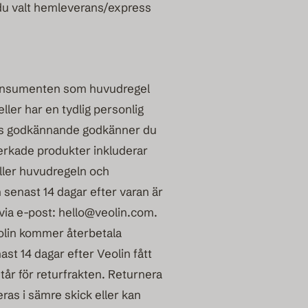
r du valt hemleverans/express
r konsumenten som huvudregel
ller har en tydlig personlig
als godkännande godkänner du
lverkade produkter inkluderar
äller huvudregeln och
senast 14 dagar efter varan är
via e-post:
hello@veolin.com
.
eolin kommer återbetala
ast 14 dagar efter Veolin fått
år för returfrakten. Returnera
ras i sämre skick eller kan