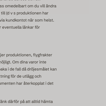
 oss omedelbart om du vill ändra
 till (d v s produktionen har
 via kundkontot när som helst.
 eventuella länkar för
jer produktionen, flygfrakter
öjligt. Om dina varor inte
aka i de fall då dröjesmålet kan
ttning för de utlägg och
umenten har återkopplat i det
k därför på att alltid hämta