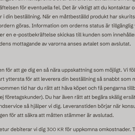
ftelsen för eventuella fel. Det är viktigt att du kontaktar
jer i din beställning. När en måttbeställd produkt har skurits
 ordern göras. Information om orderns status är tillgänglig
r en e-postbekräftelse skickas till kunden som innehåller
ndens mottagande av varorna anses avtalet som avslutat.
 för att ge dig en så nära uppskattning som möjligt. Vi föl
t yttersta för att leverera din beställning så snabbt som m
skommen tid har du rätt att häva köpet och få pengarna tillb
 ej företagskunder). Du har även rätt att begära skälig ersä
ndservice så hjälper vi dig. Leveranstiden börjar när kons
logen för att säkra att måtten stämmer är avslutad.
retur debiterar vi dig
300 KR
för uppkomna omkostnader. Tän