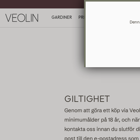
MÅTT
GARDINER
PRESENTKORT
INSPIRATION
Denna
GILTIGHET
Genom att göra ett köp via Veo
minimumålder på 18 år, och närin
kontakta oss innan du slutför d
post till den e-postadress som 