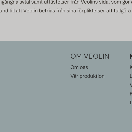
gångna avtal samt utfästelser från Veolins sida, som gör 
und till att Veolin befrias från sina förpliktelser att fullgö
OM VEOLIN
Om oss
Vår produktion
V
K
I