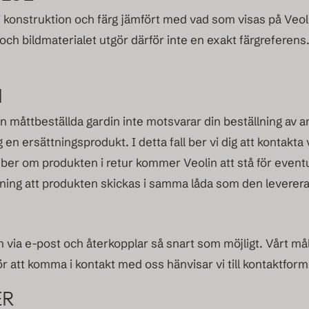
 i konstruktion och färg jämfört med vad som visas på Veo
m och bildmaterialet utgör därför inte en exakt färgreferen
I
n måttbeställda gardin inte motsvarar din beställning av 
en ersättningsprodukt. I detta fall ber vi dig att kontakta v
i ber om produkten i retur kommer Veolin att stå för event
ning att produkten skickas i samma låda som den leverera
 via e-post och återkopplar så snart som möjligt. Vårt mål 
r att komma i kontakt med oss hänvisar vi till kontaktfor
ER