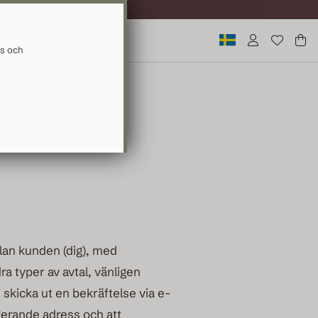
ERANS
ys och
llan kunden (dig), med
ra typer av avtal, vänligen
 skicka ut en bekräftelse via e-
ngerande adress och att