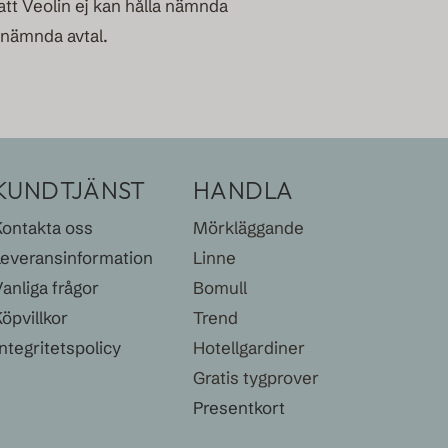
att Veolin ej kan hålla nämnda
ra nämnda avtal.
KUNDTJÄNST
HANDLA
Kontakta oss
Mörkläggande
Leveransinformation
Linne
anliga frågor
Bomull
öpvillkor
Trend
ntegritetspolicy
Hotellgardiner
Gratis tygprover
Presentkort