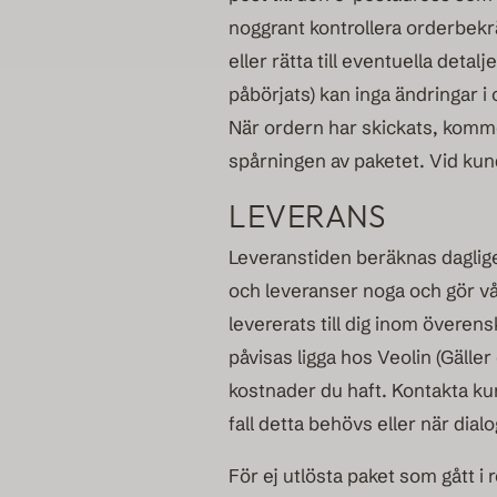
noggrant kontrollera orderbekrä
eller rätta till eventuella detal
påbörjats) kan inga ändringar i
När ordern har skickats, komme
spårningen av paketet. Vid ku
LEVERANS
Leveranstiden beräknas dagligen
och leveranser noga och gör vår
levererats till dig inom överen
påvisas ligga hos Veolin (Gäller
kostnader du haft. Kontakta ku
fall detta behövs eller när dia
För ej utlösta paket som gått i 