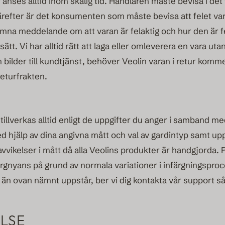
 anses alltid inom skälig tid. Handlaren måste bevisa i det fa
refter är det konsumenten som måste bevisa att felet vari
mna meddelande om att varan är felaktig och hur den är fela
ätt. Vi har alltid rätt att laga eller omleverera en vara ut
bilder till kundtjänst, behöver Veolin varan i retur kom
returfrakten.
tillverkas alltid enligt de uppgifter du anger i samband m
 hjälp av dina angivna mått och val av gardintyp samt u
vvikelser i mått då alla Veolins produkter är handgjorda. P
i färgnyans på grund av normala variationer i infärgningspr
n ovan nämnt uppstår, ber vi dig kontakta vår support så 
LSE