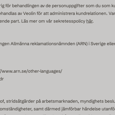
ig för behandlingen av de personuppgifter som du som kun
andlas av Veolin för att administrera kundrelationen. Va
oende part. Läs mer om vår sekretesspolicy
här
.
antingen Allmänna reklamationsnämnden (ARN) i Sverige el
://www.arn.se/other-languages/
dr
trof, stridsåtgärder på arbetsmarknaden, myndighets beslu
omständigheter, samt därmed jämförbar händelse utanför v