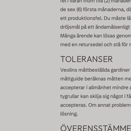
fel i varan inom två (2) månader
de sex (6) första månaderna, dä
ett produktionsfel. Du måste lä
dröjsmål på ett ändamålsenligt s
Många ärende kan lösas genom 
med en retursedel och stå för 
TOLERANSER
Veolins måttbeställda gardiner 
måttguide beräknas måtten med
accepterar i allmänhet mindre a
tygrullar kan skilja sig något 
accepteras. Om annat problem ä
lösning.
ÖVERENSSTÄMME