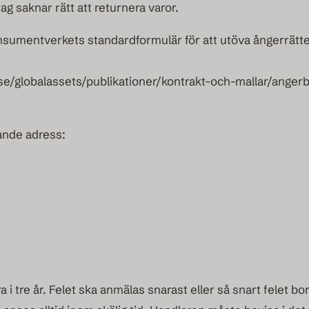
g saknar rätt att returnera varor.
mentverkets standardformulär för att utöva ångerrätten 
/globalassets/publikationer/kontrakt-och-mallar/angerb
ljande adress:
a i tre år. Felet ska anmälas snarast eller så snart felet 