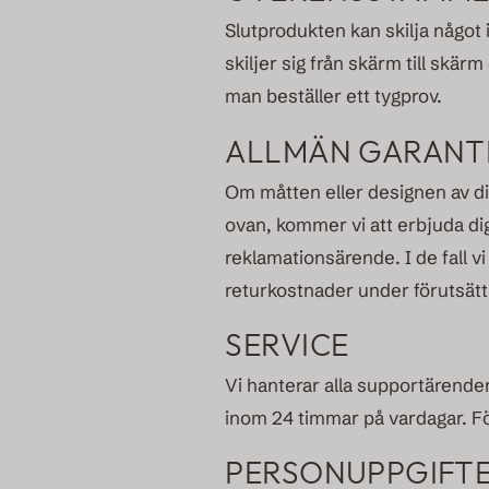
Slutprodukten kan skilja något
skiljer sig från skärm till skär
man beställer ett tygprov.
ALLMÄN GARANT
Om måtten eller designen av di
ovan, kommer vi att erbjuda dig 
reklamationsärende. I de fall v
returkostnader under förutsätt
SERVICE
Vi hanterar alla supportärenden
inom 24 timmar på vardagar. Fö
PERSONUPPGIFT