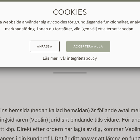
BESTÄLLDA GARDINER
FRI FRAKT TILL SVERIGE
SNABB LEV
COOKIES
INFORMATION
 webbsida använder sig av cookies för grundläggande funktionalitet, anal
marknadsföring. Innan du fortsätter, vänligen välj ett alternativ nedan.
ANPASSA
ACCEPTERA ALLA
KÖPVILLKOR
Läs mer i vår
integritetspolicy
lins hemsida (nedan kallad hemsidan) är följande avtal me
gsidkaren (Veolin) juridiskt bindande tills vidare. För and
itt köp. Direkt efter ordern har lagts av dig, kommer Veolin
anges i din kundprofil. Det är ditt ansvar att lämna en fu