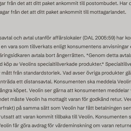
gar från det att ditt paket ankommit till postombudet. Ha
ar från det att ditt paket ankommit till mottagarlandet.
savtal och avtal utanför affärslokaler (DAL 2005:59) ha
 en vara som tillverkats enligt konsumentens anvisningar e
äringsidkaren avtala bort ångerrätten. *Genom detta avt
id köp av Veolins specialtillverkade produkter.* Specialtil
v mått från standardstorlek. Vad avser övriga produkter g
ånträda ett distansavtal. Konsumenten ska meddela Veolin 
 ångra köpet. Veolin ser gärna att konsumenten meddelar 
det måste Veolin ha mottagit varan för godkänd retur. V
turfrakt) på samma sätt som Veolin har fått betalningen sen
att att varan kommit tillbaka till Veolin. Konsumenten st
Veolin får göra avdrag för värdeminskning om varan returne