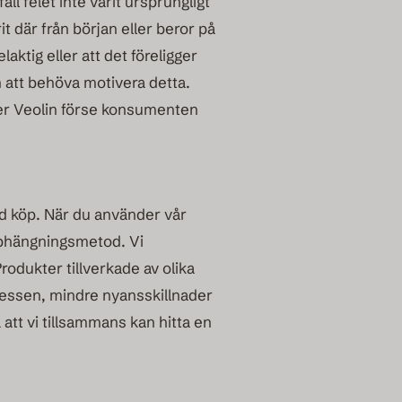
ll felet inte varit ursprungligt
t där från början eller beror på
ktig eller att det föreligger
an att behöva motivera detta.
mer Veolin förse konsumenten
ed köp. När du använder vår
pphängningsmetod. Vi
rodukter tillverkade av olika
ocessen, mindre nyansskillnader
att vi tillsammans kan hitta en