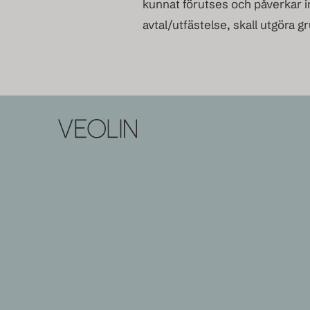
kunnat förutses och påverkar in
avtal/utfästelse, skall utgöra gr