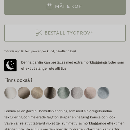
MÄT & KÖP
BESTÄLL TYGPROV*
* Gratis upp till fem prover per kund, därefter 5 kr/st
Denna gardin kan beställas med extra mörkläggningsfoder som
effektivt stänger ute allt ljus.
Finns också i
Lomma är en gardin i bomullsblandning som med sin oregelbundna
texturering och melerade färgton skapar en naturlig känsla och look.
Väven är relativt tätvävd vilket ger rummet viss mörkläggande effekt men
stänger inte ute allt ljus om gardinen är fördragen. Gardinen kan därför