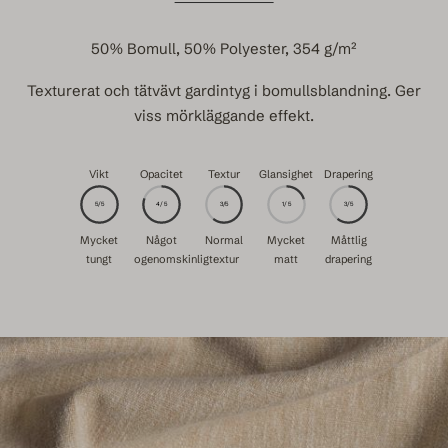
50% Bomull, 50% Polyester, 354 g/m²
Texturerat och tätvävt gardintyg i bomullsblandning. Ger
viss mörkläggande effekt.
Vikt
Opacitet
Textur
Glansighet
Drapering
5/5
4/5
3/5
1/5
3/5
Mycket
Något
Normal
Mycket
Måttlig
tungt
ogenomskinlig
textur
matt
drapering