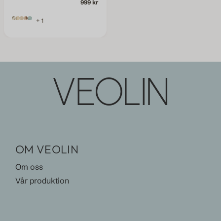
999 kr
+ 1
OM VEOLIN
Om oss
Vår produktion