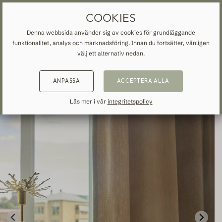
MÅTTBESTÄLLDA GARDINER
FRI FRAKT TILL SVERIGE
COOKIES
Denna webbsida använder sig av cookies för grundläggande
funktionalitet, analys och marknadsföring. Innan du fortsätter, vänligen
START
»
ALLA GARDINER
»
BOMULL
»
TILLBAKA
TILLBAKA
TILLBAKA
välj ett alternativ nedan.
NSPIRATION
READ ABOUT VEOLIN
ANPASSA
ACCEPTERA ALLA
MADE-TO-MEASURE
ALLA GARDINER
About us
Läs mer i vår
integritetspolicy
Mörkläggande
Our production
Linne
Bomull
Trend