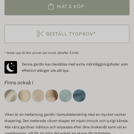
MÄT & KÖP
BESTÄLL TYGPROV*
* Gratis upp till fem prover per kund, därefter 5 kr/st
Denna gardin kan beställas med extra mörkläggningsfoder som
effektivt stänger ute allt ljus.
Finns också i
Viken är en mellantung gardin i bomullsblandning med en mycket vacker
drapering. Den melerade väven skapar ett mjukt intryck och lyxigt känsla.
Alla våra gardiner måttsys och anpassas efter dina önskemål samt val av
upphängning, allt för att göra det enkelt att skapa ditt drömhem.