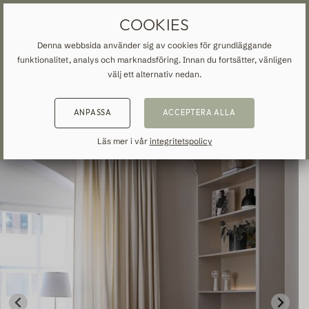
MÅTTBESTÄLLDA GARDINER
FRI FRAKT TILL SVERIGE
COOKIES
Denna webbsida använder sig av cookies för grundläggande
funktionalitet, analys och marknadsföring. Innan du fortsätter, vänligen
START
»
ALLA GARDINER
»
BOMULL
»
TILLBAKA
TILLBAKA
TILLBAKA
välj ett alternativ nedan.
NSPIRATION
READ ABOUT VEOLIN
ANPASSA
ACCEPTERA ALLA
MADE-TO-MEASURE
ALLA GARDINER
About us
Läs mer i vår
integritetspolicy
Mörkläggande
Our production
Linne
Bomull
Trend