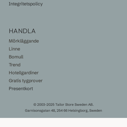
Integritetspolicy
HANDLA
Mörkläggande
Linne
Bomull
Trend
Hotellgardiner
Gratis tygprover
Presentkort
© 2003-2025 Tailor Store Sweden AB.
Garnisonsgatan 48, 254 66 Helsingborg, Sweden