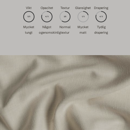
Vikt
Opacitet
Textur
Glansighet
Drapering
5/5
4/5
3/5
1/5
4/5
Mycket
Något
Normal
Mycket
Tydlig
tungt
ogenomskinlig
textur
matt
drapering