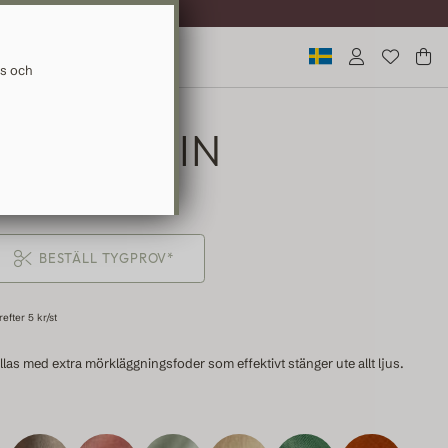
ERANS
ys och
NNEGARDIN
9 KR
BESTÄLL TYGPROV*
efter 5 kr/st
las med extra mörkläggningsfoder som effektivt stänger ute allt ljus.