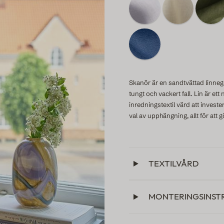
Skanör är en sandtvättad linnega
tungt och vackert fall. Lin är ett
inredningstextil värd att invest
val av upphängning, allt för att 
TEXTILVÅRD
MONTERINGSINST