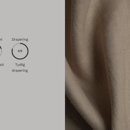
et
Drapering
4/5
att
Tydlig
drapering