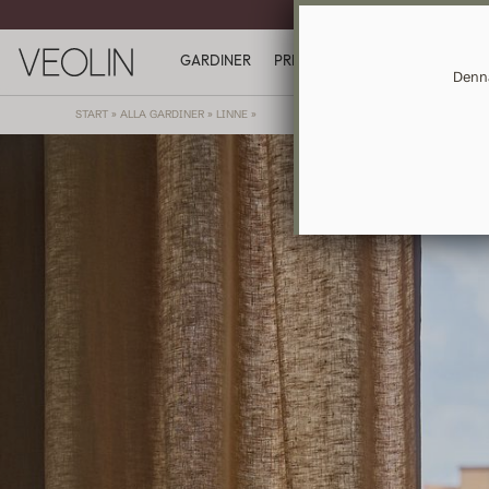
MÅTT
GARDINER
PRESENTKORT
INSPIRATION
Denna
START
»
ALLA GARDINER
»
LINNE
»