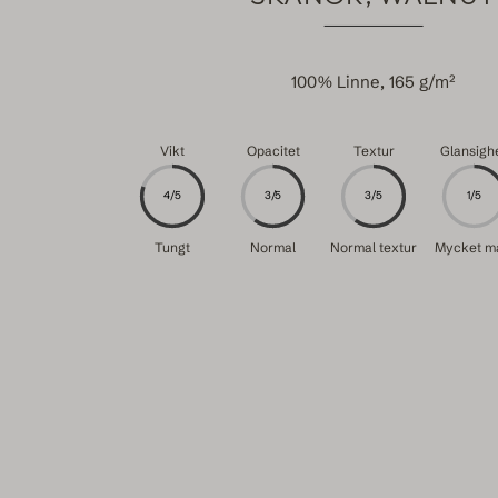
100% Linne, 165 g/m²
Vikt
Opacitet
Textur
Glansigh
4/5
3/5
3/5
1/5
Tungt
Normal
Normal textur
Mycket m