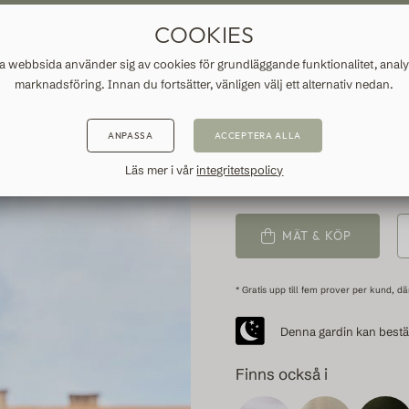
BESTÄLLDA GARDINER
FRI FRAKT TILL SVERIGE
SNABB LEV
COOKIES
INFORMATION
 webbsida använder sig av cookies för grundläggande funktionalitet, anal
marknadsföring. Innan du fortsätter, vänligen välj ett alternativ nedan.
BRUN LI
ANPASSA
ACCEPTERA ALLA
Läs mer i vår
integritetspolicy
SKANÖR, WALNUT
1.29
MÄT & KÖP
* Gratis upp till fem prover per kund, där
Denna gardin kan bestäl
Finns också i