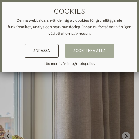
MÅTTBESTÄLLDA GARDINER
FRI FRAKT TILL SVERIGE
COOKIES
Denna webbsida använder sig av cookies för grundläggande
funktionalitet, analys och marknadsföring. Innan du fortsätter, vänligen
START
»
ALLA GARDINER
»
TREND
»
TILLBAKA
TILLBAKA
TILLBAKA
välj ett alternativ nedan.
NSPIRATION
READ ABOUT VEOLIN
ANPASSA
ACCEPTERA ALLA
MADE-TO-MEASURE
ALLA GARDINER
About us
Läs mer i vår
integritetspolicy
Mörkläggande
Our production
Linne
Bomull
Trend