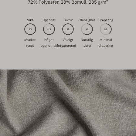
72% Polyester, 28% Bomull, 285 g/m²
Vikt
Opacitet
Textur
Glansighet
Drapering
5/5
4/5
5/5
3/5
2/5
Mycket
Något
Väldigt
Naturlig
Minimal
tungt
ogenomskinlig
texturerad
lyster
drapering