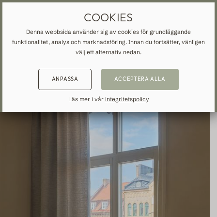
MÅTTBESTÄLLDA GARDINER
FRI FRAKT TILL SVERIGE
COOKIES
Denna webbsida använder sig av cookies för grundläggande
funktionalitet, analys och marknadsföring. Innan du fortsätter, vänligen
START
»
ALLA GARDINER
»
TREND
»
TILLBAKA
TILLBAKA
TILLBAKA
välj ett alternativ nedan.
NSPIRATION
READ ABOUT VEOLIN
ANPASSA
ACCEPTERA ALLA
MADE-TO-MEASURE
ALLA GARDINER
About us
Läs mer i vår
integritetspolicy
Mörkläggande
Our production
Linne
Bomull
Trend