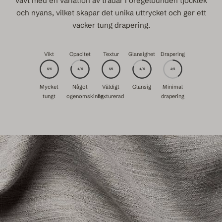
vävt med en variation av trådar i oregelbunden tjocklek
och nyans, vilket skapar det unika uttrycket och ger ett
vacker tung drapering.
Vikt
Opacitet
Textur
Glansighet
Drapering
5/5
4/5
5/5
4/5
2/5
Mycket
Något
Väldigt
Glansig
Minimal
tungt
ogenomskinlig
texturerad
drapering