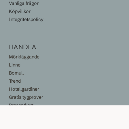
Vanliga frågor
Köpvillkor
Integritetspolicy
HANDLA
Mörkläggande
Linne
Bomull
Trend
Hotellgardiner
Gratis tygprover
Presentkort
© 2003-2025 Tailor Store Sweden AB.
Garnisonsgatan 48, 254 66 Helsingborg, Sweden