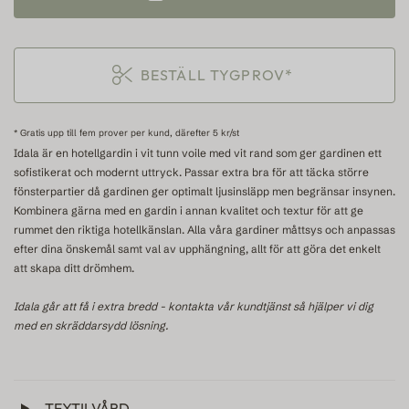
BESTÄLL TYGPROV*
* Gratis upp till fem prover per kund, därefter 5 kr/st
Idala är en hotellgardin i vit tunn voile med vit rand som ger gardinen ett
sofistikerat och modernt uttryck. Passar extra bra för att täcka större
fönsterpartier då gardinen ger optimalt ljusinsläpp men begränsar insynen.
Kombinera gärna med en gardin i annan kvalitet och textur för att ge
rummet den riktiga hotellkänslan. Alla våra gardiner måttsys och anpassas
efter dina önskemål samt val av upphängning, allt för att göra det enkelt
att skapa ditt drömhem.
Idala går att få i extra bredd - kontakta vår kundtjänst så hjälper vi dig
med en skräddarsydd lösning.
TEXTILVÅRD