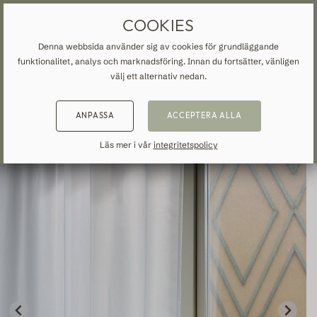
MÅTTBESTÄLLDA GARDINER
FRI FRAKT TILL SVERIGE
COOKIES
Denna webbsida använder sig av cookies för grundläggande
funktionalitet, analys och marknadsföring. Innan du fortsätter, vänligen
START
»
ALLA GARDINER
»
TILLBAKA
TILLBAKA
TILLBAKA
välj ett alternativ nedan.
NSPIRATION
READ ABOUT VEOLIN
ANPASSA
ACCEPTERA ALLA
MADE-TO-MEASURE
ALLA GARDINER
About us
Läs mer i vår
integritetspolicy
Mörkläggande
Our production
Linne
Bomull
Trend