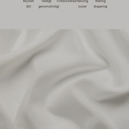
Mycket
Väldigt
Fintexturerad
Naturlig
Måttlig
lätt
genomskinligt
lyster
drapering