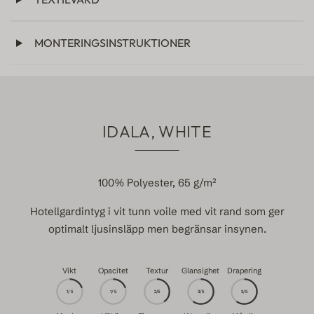
MONTERINGSINSTRUKTIONER
IDALA, WHITE
100% Polyester, 65 g/m²
Hotellgardintyg i vit tunn voile med vit rand som ger
optimalt ljusinsläpp men begränsar insynen.
Vikt
Opacitet
Textur
Glansighet
Drapering
1/5
1/5
2/5
3/5
3/5