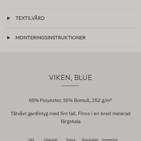
TEXTILVÅRD
MONTERINGSINSTRUKTIONER
VIKEN, BLUE
65% Polyester, 35% Bomull, 252 g/m²
Tätvävt gardintyg med fint fall. Finns i en bred melerad
färgskala
Vikt
Opacitet
Textur
Glansighet
Drapering