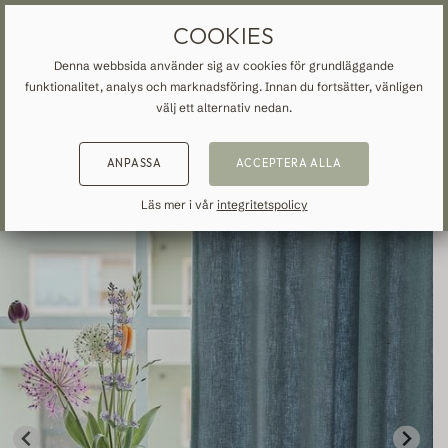
MÅTTBESTÄLLDA GARDINER
FRI FRAKT TILL SVERIGE
COOKIES
Denna webbsida använder sig av cookies för grundläggande
funktionalitet, analys och marknadsföring. Innan du fortsätter, vänligen
START
»
ALLA GARDINER
»
BOMULL
»
TILLBAKA
TILLBAKA
TILLBAKA
välj ett alternativ nedan.
NSPIRATION
READ ABOUT VEOLIN
ANPASSA
ACCEPTERA ALLA
MADE-TO-MEASURE
ALLA GARDINER
About us
Läs mer i vår
integritetspolicy
Mörkläggande
Our production
Linne
Bomull
Trend