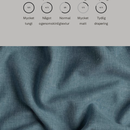
5/5
4/5
3/5
1/5
4/5
Mycket
Något
Normal
Mycket
Tydlig
tungt
ogenomskinlig
textur
matt
drapering